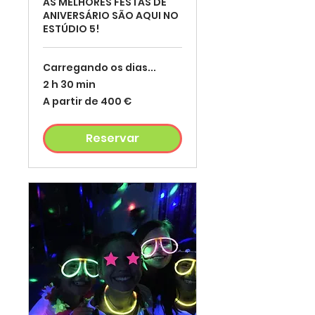
AS MELHORES FESTAS DE
ANIVERSÁRIO SÃO AQUI NO
ESTÚDIO 5!
Carregando os dias...
2 h 30 min
A
A partir de 400 €
partir
de
400
euros
Reservar