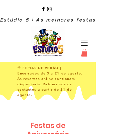
🌴 FÉRIAS DE VERÃO |
Encerrados de 3 a 21 de agosto.
As reservas online continuam
disponíveis. Retomamos os
contactos a partir de 21 de
agosto.
Festas de