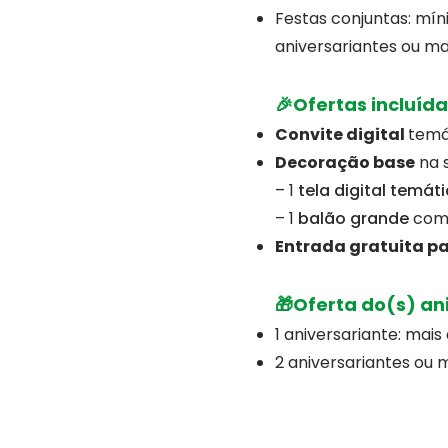
Festas conjuntas: mín
aniversariantes ou m
🎉Ofertas incluíd
Convite digital
temá
Decoração base
na s
– 1
tela digital temát
– 1
balão grande
com 
Entrada gratuita pa
🎁Oferta do(s) an
1 aniversariante: mai
2 aniversariantes ou 