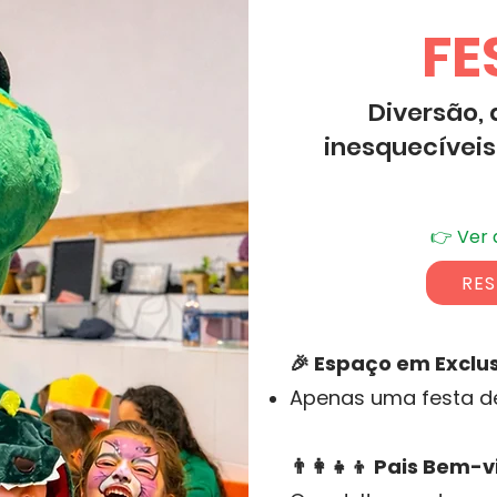
FE
Diversão,
inesquecíveis
👉
Ver 
RES
🎉 Espaço em Exclu
Apenas uma festa de 
👨‍👩‍👧‍👦 Pais Bem-