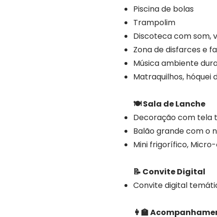
Piscina de bolas
Trampolim
Discoteca com som, v
Zona de disfarces e f
Música ambiente dura
Matraquilhos, hóquei 
🍽 Sala de Lanche
Decoração com tela te
Balão grande com o n
Mini frigorífico, Mic
​📝 Convite Digital
Convite digital temáti
👩‍🏫 Acompanhame