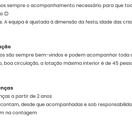
imos sempre o acompanhamento necessário para que toda
a 😊
. A equipa é ajustada à dimensão da festa, idade das cri
tação
migos são sempre bem-vindos e podem acompanhar toda a
o, boa circulação, a lotação máxima interior é de 45 pes
anças
ças a partir de 2 anos
o contam, desde que acompanhadas e sob responsabilida
ram na contagem