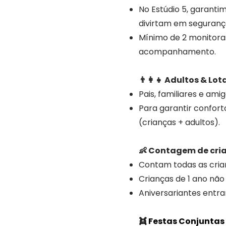
No Estúdio 5, garant
divirtam em seguranç
Mínimo de 2 monitoras
acompanhamento.
👨‍👩‍👧 Adultos & Lo
Pais, familiares e a
Para garantir confort
(crianças + adultos).
👶 Contagem de cri
Contam todas as crian
Crianças de 1 ano nã
Aniversariantes ent
👯 Festas Conjuntas