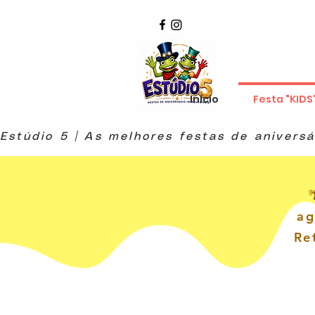
Início
Festa "KIDS
ag
Re