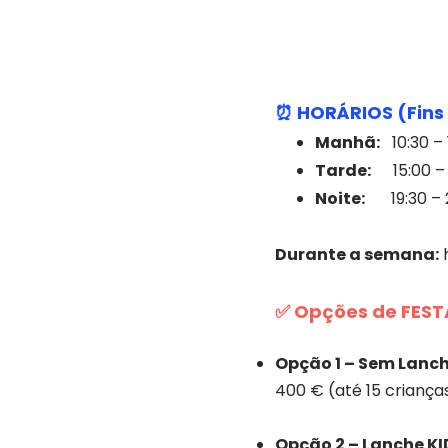
⏰ HORÁRIOS (Fins
Manhã:
10:30 – 
Tarde:
15:00 –
Noite:
19:30 – 
Durante a semana:
h
​✅ Opções de FESTA
Opção 1 – Sem Lanch
400 € (até 15 crianç
Opção 2 – Lanche KI