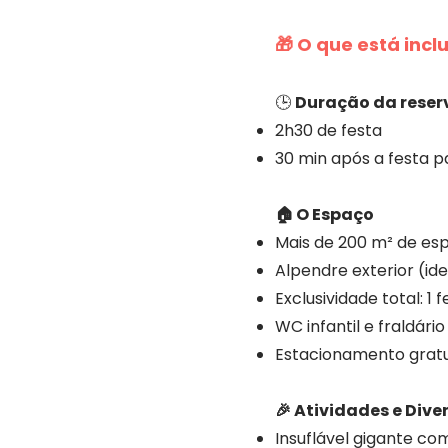
🎁
O que está incl
🕒
Duração da reser
2h30 de festa
30 min após a festa 
🏠 O Espaço
Mais de 200 m² de esp
Alpendre exterior (id
Exclusividade total: 1
WC infantil e fraldário
Estacionamento gratu
🎉 Atividades e Dive
Insuflável gigante co