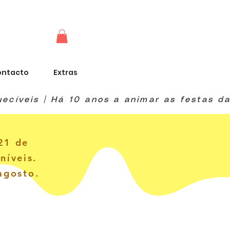
ontacto
Extras
21 de
níveis.
agosto.