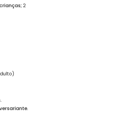
 crianças;
2
dulto)
.
iversariante
.