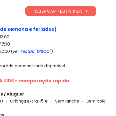
RESERVAR FESTA KIDS
 de semana e feriados)
13:00
 17:30
22:00 (
ver
Festas "DISCO"
)
orário personalizado disponível
​ KIDS -
comparação rápida
e / Aluguer
as)
·
Criança extra: 15 €
·
Sem lanche
·
Sem bolo
DS