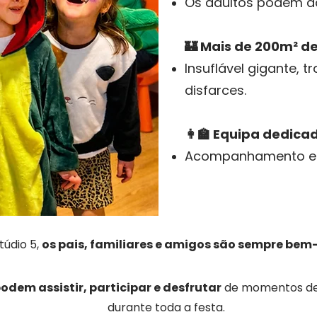
Os adultos podem a
🏰 Mais de 200m² d
Insuflável gigante, 
disfarces.
👩‍🏫 Equipa dedica
Acompanhamento e s
túdio 5,
os pais, familiares e amigos são sempre bem
odem assistir, participar e desfrutar
de momentos de 
durante toda a festa.