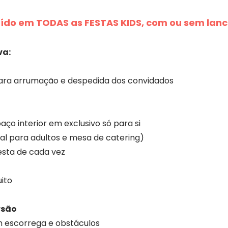
uído em TODAS as FESTAS KIDS, com ou sem lanc
va:
para arrumação e despedida dos convidados
aço interior em exclusivo só para si
eal para adultos e mesa de catering)
 festa de cada vez
ito
rsão
m escorrega e obstáculos