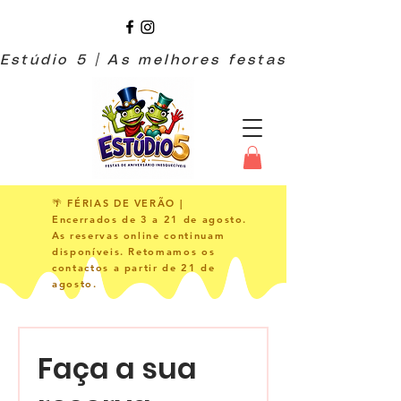
🌴 FÉRIAS DE VERÃO |
Encerrados de 3 a 21 de agosto.
As reservas online continuam
disponíveis. Retomamos os
contactos a partir de 21 de
agosto.
Faça a sua