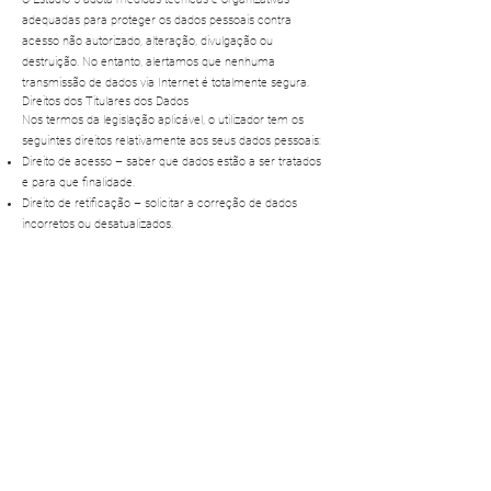
adequadas para proteger os dados pessoais contra
acesso não autorizado, alteração, divulgação ou
destruição. No entanto, alertamos que nenhuma
transmissão de dados via Internet é totalmente segura.
Direitos dos Titulares dos Dados
Nos termos da legislação aplicável, o utilizador tem os
seguintes direitos relativamente aos seus dados pessoais:
Direito de acesso – saber que dados estão a ser tratados
e para que finalidade.
Direito de retificação – solicitar a correção de dados
incorretos ou desatualizados.
Direito ao apagamento – pedir a eliminação dos seus
dados quando legalmente aplicável.
Direito à limitação do tratamento – restringir o tratamento
em certas situações.
Direito de oposição – opor-se ao tratamento dos seus
dados, nomeadamente para efeitos de marketing.
Direito à portabilidade – receber os seus dados num
formato estruturado e/ou transmiti-los a outro responsável.
Responsável pelo Tratamento
O responsável pelo tratamento dos seus dados é o Estúdio
5, localizado em Oeiras.
Contacto para Questões de Privacidade
Se tiver dúvidas, quiser exercer os seus direitos ou